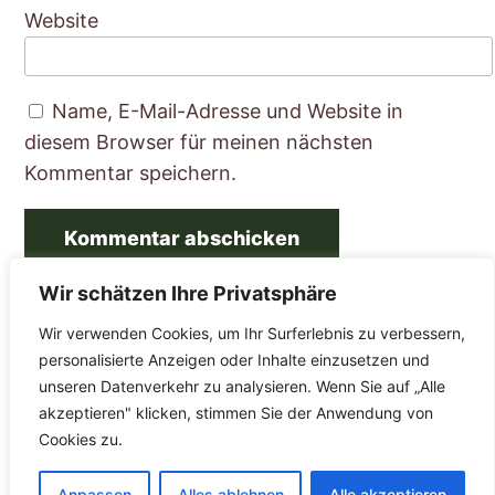
Website
Name, E-Mail-Adresse und Website in
diesem Browser für meinen nächsten
Kommentar speichern.
Wir schätzen Ihre Privatsphäre
Maria Zeidler KBV
Wir verwenden Cookies, um Ihr Surferlebnis zu verbessern,
Hag 21
personalisierte Anzeigen oder Inhalte einzusetzen und
unseren Datenverkehr zu analysieren. Wenn Sie auf „Alle
04924 Bad-Liebenwerda
akzeptieren" klicken, stimmen Sie der Anwendung von
Cookies zu.
Impressum
Datenschutzerklärung
Anpassen
Alles ablehnen
Alle akzeptieren